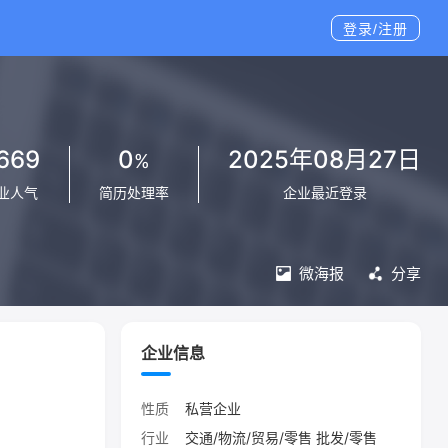
登录/注册
669
0
2025年08月27日
%
业人气
简历处理率
企业最近登录
微海报
分享
企业信息
性质
私营企业
行业
交通/物流/贸易/零售 批发/零售