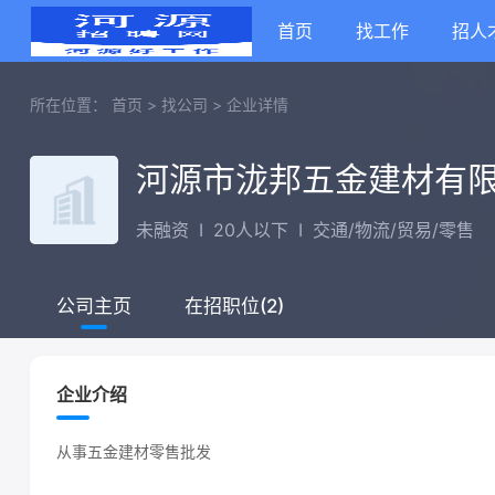
首页
找工作
招人
所在位置：
首页
>
找公司
>
企业详情
河源市泷邦五金建材有
未融资
I
20人以下
I
交通/物流/贸易/零售
在招职位(2)
公司主页
企业介绍
从事五金建材零售批发