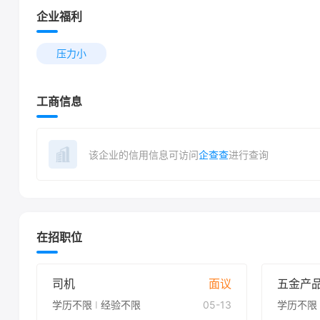
企业福利
压力小
工商信息
该企业的信用信息可访问
企查查
进行查询
在招职位
司机
面议
五金产
学历不限
I
经验不限
05-13
学历不