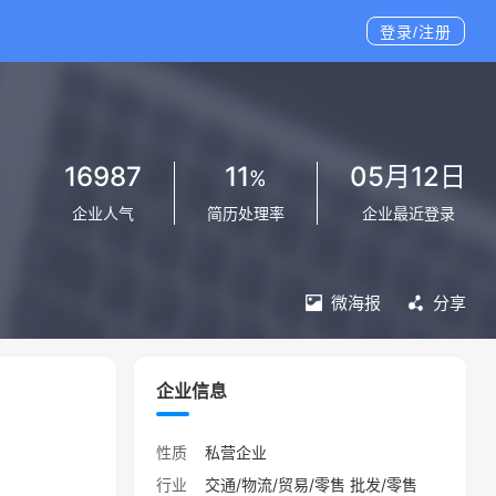
登录/注册
16987
11
05月12日
%
企业人气
简历处理率
企业最近登录
微海报
分享
企业信息
性质
私营企业
行业
交通/物流/贸易/零售 批发/零售