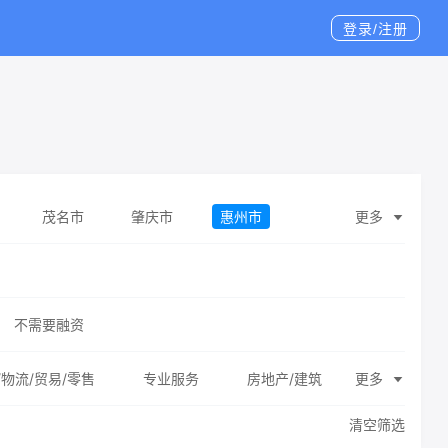
登录/注册
茂名市
肇庆市
惠州市
更多
市
云浮市
不需要融资
/物流/贸易/零售
专业服务
房地产/建筑
更多
清空筛选