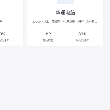
华通电脑
乐
10000人以上
互联网/IT/电子/通信 电子/半导体/集成
电路
0%
1个
83%
历处理率
在招职位
简历处理率