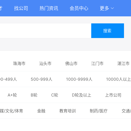
才
找公司
热门资讯
会员中心
更多
搜索
珠海市
汕头市
佛山市
江门市
湛江市
市
清远市
东莞市
中山市
潮州市
揭阳
00-499人
500-999人
1000-9999人
10000人以上
A+轮
B轮
C轮
D轮及以上
上市公司
媒/文化/体育
金融
教育培训
制药/医疗
交通
务业
能源/化工/环保
政府/非盈利机构/其他