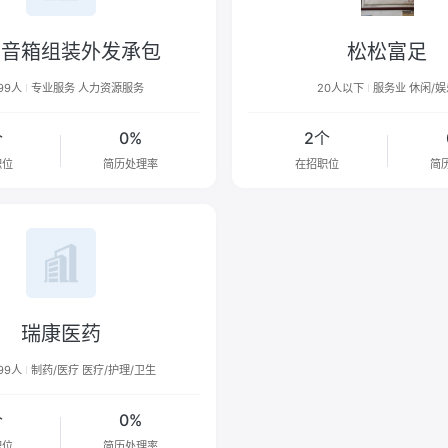
牙音箱组装外发承包
松松富足
99人
专业服务 人力资源服务
20人以下
服务业 休闲/娱
个
0%
2个
职位
简历处理率
在招职位
简
瑞康医药
499人
制药/医疗 医疗/护理/卫生
个
0%
职位
简历处理率