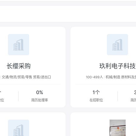
长缨采购
玖利电子科技
交通/物流/贸易/零售 贸易/进出口
100-499人
机械/制造 原材料及
个
0%
1个
职位
简历处理率
在招职位
简