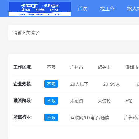
首页
找工作
招人
不限
广州市
韶关市
深圳市
工作区域：
梅州市
汕尾市
河源市
阳江
不限
20人以下
20-99人
1
企业规模：
不限
未融资
天使轮
A轮
融资阶段：
不限
互联网/IT/电子/通信
广告/传
所属行业：
汽车
机械/制造
消费品
服