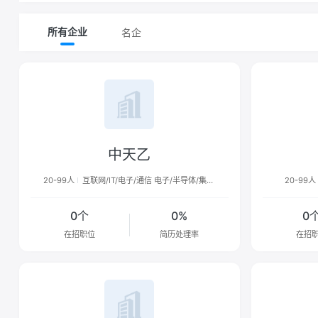
名企
所有企业
中天乙
20-99人
互联网/IT/电子/通信 电子/半导体/集成
20-99人
电路
0个
0%
0
在招职位
简历处理率
在招