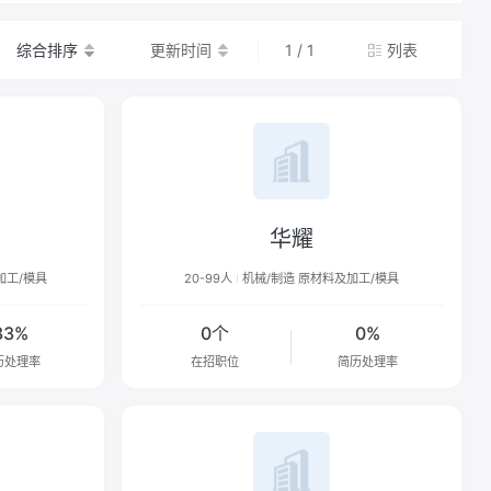
综合排序
更新时间
1 / 1
列表
华耀
加工/模具
20-99人
机械/制造 原材料及加工/模具
33%
0个
0%
历处理率
在招职位
简历处理率