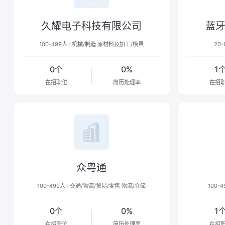
久耀电子科技有限公司
蓝
100-499人
机械/制造 原材料及加工/模具
20-
0个
0%
1
在招职位
简历处理率
在招
众粤通
100-499人
交通/物流/贸易/零售 物流/仓储
100-
0个
0%
1
在招职位
简历处理率
在招