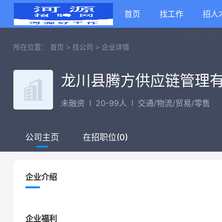
首页
找工作
招人
所在位置：
首页
>
找公司
>
企业详情
龙川县腾方供应链管理
未融资
I
20-99人
I
交通/物流/贸易/零售
在招职位(0)
公司主页
企业介绍
企业福利