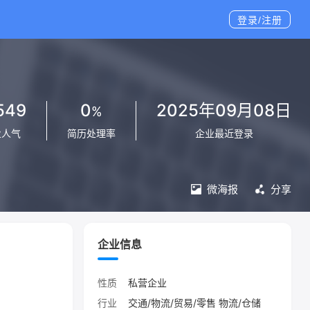
登录/注册
549
0
2025年09月08日
%
业人气
简历处理率
企业最近登录
微海报
分享
企业信息
性质
私营企业
行业
交通/物流/贸易/零售 物流/仓储