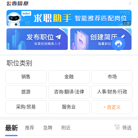
职位类别
销售
金融
市场
旅游
咨询/翻译/法律
人事/财务/行政
采购/贸易
服务业
+ 自定义
最新
推荐
急聘
附近
筛选